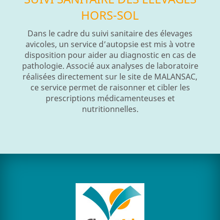
HORS-SOL
Dans le cadre du suivi sanitaire des élevages
avicoles, un service d’autopsie est mis à votre
disposition pour aider au diagnostic en cas de
pathologie. Associé aux analyses de laboratoire
réalisées directement sur le site de MALANSAC,
ce service permet de raisonner et cibler les
prescriptions médicamenteuses et
nutritionnelles.